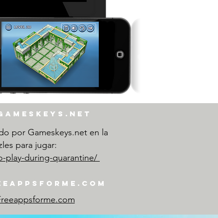
 gameskeys.net
ido por Gameskeys.net en la
les para jugar:
o-play-during-quarantine/
reeappsforme.com
 Freeappsforme.com