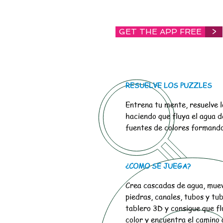
GET THE APP FREE
>
RESUELVE LOS PUZZLES
Entrena tu mente, resuelve l
haciendo que fluya el agua d
fuentes de colores formando
¿COMO SE JUEGA?
Crea cascadas de agua, muev
piedras, canales, tubos y tub
tablero 3D y consigue que fl
color y encuentra el camino 