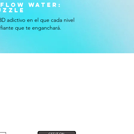
 flow water:
uzzle
D adictivo en el que cada nivel
afiante que te enganchará.