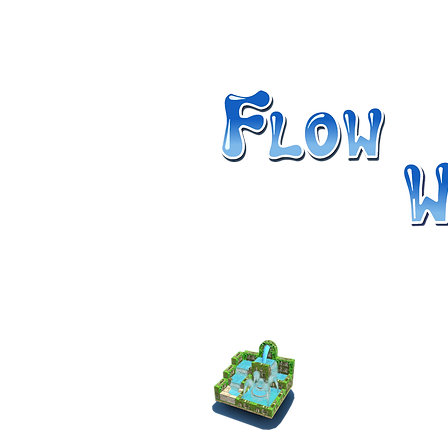
RESUELVE LOS PUZZLE
LAS FUENTES
Flow Water Foun
dificultad creci
desafiante jueg
enganchará.