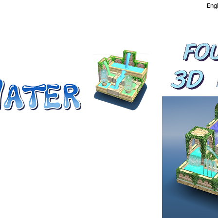
Engl
S Y DIRIGE EL AGUA HASTA
tain es un juego de puzzles de
ente en el que cada nivel es un
o de inteligencia que te