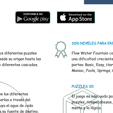
1150 NIVELES PARA E
os diferentes puzzles
Flow Water Fountain co
esde su origen hasta las
una dificultad crecient
 diferentes cascadas.
partes: Basic, Easy, Ha
Maniac, Pools, Springs,
PUZZLES 3D
e las diferentes
El juego es adecuado par
erías a través del
puzzles, rompecabezas, 
uya el agua de cada
mente y la lógica.
a su fuente de destino.