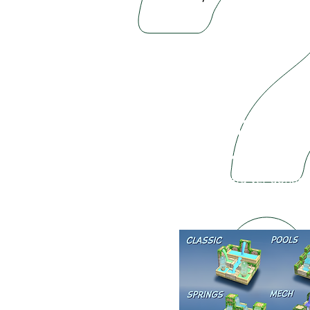
FLOW WATER F
3D PUZZLE
Gira el tablero para ver donde 
diferentes piezas, coloca las pi
que el agua de cada color llegu
colores.