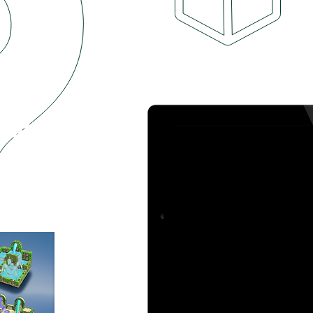
OUNTAIN
colocar las
ezas y consigue
e a las fuentes de